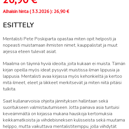
Alhaisin hinta (
3.3.2026
):
26,90
€
ESITTELY
Mentalisti Pete Poskiparta opastaa miten opit helposti ja
nopeasti muistamaan ihmisten nimet, kauppalistat ja muut
arjessa eteen tulevat asiat.
Maailma on täynnä hyviä ideoita, joita kukaan ei muista. Tämän
kirjan opeilla myös ideat pysyvät muistissa ilman lippusia ja
lappusia. Mentalisti avaa kirjassa myös kehonkieltä ja kertoo
mitä ilmeet, eleet ja liikkeet merkitsevät ja miten niitä pitäisi
tulkita.
Saat kullanarvoisia ohjeita jännityksen hallintaan sekä
suoritukseen valmistautumiseen. Jotta painava asia tuntuisi
keveämmältä on kirjassa mukana hauskoja kertomuksia
keikkamatkoista ja viihdebisneksen kulisseista sekä muutama
helppo, mutta vaikuttava mentalistitemppu, jolla viihdytät