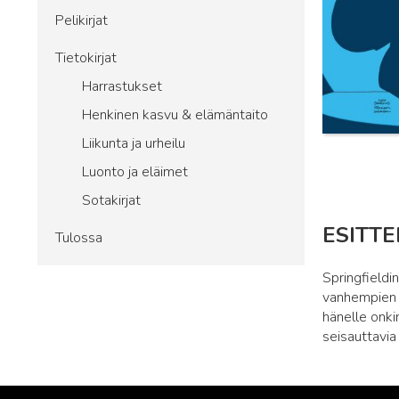
Pelikirjat
Tietokirjat
Harrastukset
Henkinen kasvu & elämäntaito
Liikunta ja urheilu
Luonto ja eläimet
Sotakirjat
ESITTE
Tulossa
Springfieldi
vanhempien k
hänelle onki
seisauttavia