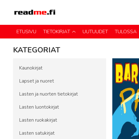
ETUSIVU
TIETOKIRJAT
UUTUUDET
TULOSSA
KATEGORIAT
Kaunokirjat
Lapset ja nuoret
Lasten ja nuorten tietokirjat
Lasten luontokirjat
Lasten ruokakirjat
Lasten satukirjat