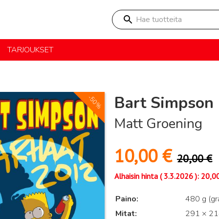
Hae tuotteita
TARJOUKSET
Bart Simpson 
-50%
Matt Groening
10,00
€
20,00
€
Alhaisin hinta (
3.3.2026
):
20,0
Paino
480 g (g
Mitat
291 × 214