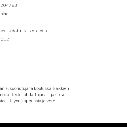
2204783
ning
i
en, sidottu tai koteloitu
 2012
n alisuoriutujana koulussa, kaikkien
le teille johdattajana – ja siksi
aali täynnä upouusia ja veret