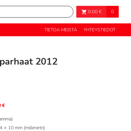
OSTOSKORI>
0
0,00
€
TIETOA MEISTÄ
YHTEYSTIEDOT
parhaat 2012
0
€
ramma)
 × 10 mm (millimetri)