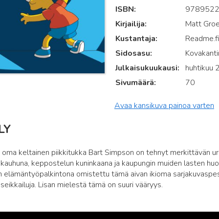
ISBN
978952
Kirjailija
Matt Groe
Kustantaja
Readme.f
Sidosasu
Kovakantin
Julkaisukuukausi
huhtikuu
Sivumäärä
70
Avaa kansikuva painoa varten
LY
n oma keltainen piikkitukka Bart Simpson on tehnyt merkittävän ura
auhuna, keppostelun kuninkaana ja kaupungin muiden lasten huonoil
n elämäntyöpalkintona omistettu tämä aivan ikioma sarjakuvaspesi
 seikkailuja. Lisan mielestä tämä on suuri vääryys.