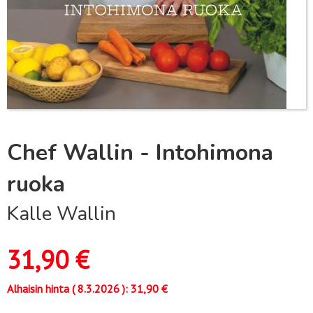
Chef Wallin - Intohimona
ruoka
Kalle Wallin
31,90
€
Alhaisin hinta (
8.3.2026
):
31,90
€