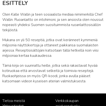
ESITTELY
Olen Kalle Wallin ja teen sosiaalista mediaa nimimerkillä Chef
Wallin. Ruoanlaitto on intohimoni, ja sen ansiosta olen noussut
nopeasti yhdeksi Suomen suosituimmista ruoanlaittosisällön
tekijöistä.
Mukana on yli 50 reseptiä, jotka ovat keränneet kymmeniä
miljoonia näyttökertoja ja ottaneet paikkansa suomalaisten
arjessa. Reseptisisältöjäni katsotaan tällä hetkellä noin viisi
miljoonaa kertaa kuukaudessa.
Tämä kirja on suunnattu heille, jotka sekä rakastavat hyvää
kotiruokaa että arvostavat selkeitä ja toimivia reseptejä.
Ruokaohjeissa on myös QR-koodi, jonka avulla pääset
katsomaan videon kyseisen aterian valmistuksesta.
Tietoa meistä
Verkkokaupan