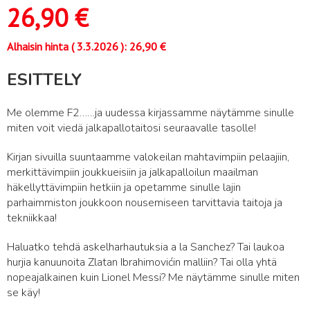
26,90
€
Alhaisin hinta (
3.3.2026
):
26,90
€
ESITTELY
Me olemme F2……ja uudessa kirjassamme näytämme sinulle
miten voit viedä jalkapallotaitosi seuraavalle tasolle!
Kirjan sivuilla suuntaamme valokeilan mahtavimpiin pelaajiin,
merkittävimpiin joukkueisiin ja jalkapalloilun maailman
häkellyttävimpiin hetkiin ja opetamme sinulle lajin
parhaimmiston joukkoon nousemiseen tarvittavia taitoja ja
tekniikkaa!
Haluatko tehdä askelharhautuksia a la Sanchez? Tai laukoa
hurjia kanuunoita Zlatan Ibrahimovićin malliin? Tai olla yhtä
nopeajalkainen kuin Lionel Messi? Me näytämme sinulle miten
se käy!