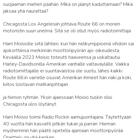
suojaaman miehen päähän. Mikä on jäänyt kaduttamaan? Mikä
jaksaa yhä naurattaa?
Chicagosta Los Angelesiin johtava Route 66 on monen
motoristin suuri unelma. Sitä se oli ollut myös radiotoimittaja
Harri Moisiolle siitä lähtien, kun hän nelikymppisenä vihdoin sai
ajokorttiinsa merkinnän moottoripyörän ajo-oikeudesta.
Keväällä 2023 Moisio toteutti haaveensa ja uskaltautui
Harley-Davidsonilla Amerikan vanhalle valtaväylälle. Vaikka
radiotoimittajalle ei suuntavaistoa ole suotu, lähes kaikki
Route 66:in varrelle osuvat Amerikan ihmeet hän näki ja koki,
kiitos loistavan matkanjohtajan
ja hienon ryhmän. Yksin ajaessaan Moisio tuskin olisi
Chicagosta ulos löytänyt.
Harri Moisio toimii Radio Rockin aamujuontajana. Täytettyään
40 vuotta hän kasvatti pitkän tukan ja parran. Hieman
myöhemmin hän päätti opetella ajamaan moottoripyörää.
Opettelu on yhä kesken.