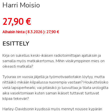
Harri Moisio
27,90
€
Alhaisin hinta (
8.3.2026
):
27,90
€
ESITTELY
Kirja on sukellus keski-ikäisen radiotoimittajan ajatuksiin ja
samalla myös matkakertomus. Mihin viisikymppinen mies on
oikeasti matkalla?
Työuraa on vuosia jäljellä ja työmotivaatiotakin löytyy, mutta
riittääkö mikään kilpailussa nuorempia vastaan? Houkuttelisiko
vielä lapsiperhearki, vai pitäisikö jo luovuttaa ja tilata urologilta
aika vasektomiaan kuten saman ikäiset tuttavat tuntuvat
kilpaa tekevän?
Harley-Davidsonin kyydissä myös mennyt nousee kypärän