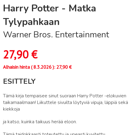
Harry Potter - Matka
Tylypahkaan
Warner Bros. Entertainment
27,90
€
Alhaisin hinta (
8.3.2026
):
27,90
€
ESITTELY
Tämä kirja tempaisee sinut suoraan Harry Potter -elokuvien
taikamaailmaan! Liikuttele sivuilta löytyviä vipuja, läppiä sekä
kiekkoja
ja katso, kuinka taikuus herää eloon.
Tämä taidokkaasti toteutettu ja upeasti kuvitettu