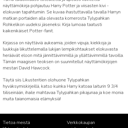
näyttämökirja pohjautuu Harry Potter ja viisasten kivi -
elokuvan tapahtumiin. Se kuvaa ihastuttavalla tavalla Harryn
matkan portaiden alla olevasta komerosta Tylypahkan
Rohkelikon uudeksi jäseneksi. Kirja lumoaa taatusti
kaikenikäiset Potter-fanit.
Kirjassa on näyttäviä aukeamia, joiden vipuja, kiekkoja ja
luukkuja liikuttelemalla lukijan lempikohtaukset elokuvasta
heräävät eloon mitä jännittävimmillä ja yllättävimmillä tavoilla.
Tämän maagisen teoksen on suunnitellut näyttämökirjojen
mestari David Hawcock.
Täytä siis Likusteritien olohuone Tylypahkan
hyväksymiskirjeillä, katso kuinka Harry katoaa laiturin 9 3/4
tiiliseinään, ihaile mahtavaa Tylypahkan pikajunaa ja koe monia
muita taianomaisia elämyksiä!
Tietoa meistä
Verkkokaupan