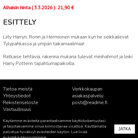
Alhaisin hinta (
3.3.2026
):
21,90
€
ESITTELY
Liity Harryn, Ronin ja Hermionen mukaan kun he seikkailevat
Tylypahkassa ja ympäri taikamaailmaa!
Ratkaise tehtäviä, rakenna mukana tulevat minihahmot ja leiki
Harry Potterin tapahtumapaikoilla.
Tietoa meistä
Verkkokaupan
Yhteystiedot
asiakaspalvelu:
Rekisteriseloste
posti@readme.fi
Vastuullisuus
Käytämme evästeitä parantaaksemme käyttökokemustasi
Kustantamon asiakaspalvelu:
ja tarjotaksemme sinua kiinnostavaa sisältöä. Käyttämällä
JATKA
palvelu@readme.fi
palvelua hyväksyt evästeiden käytön. Lue lisää
evästekäytännöstämme
.