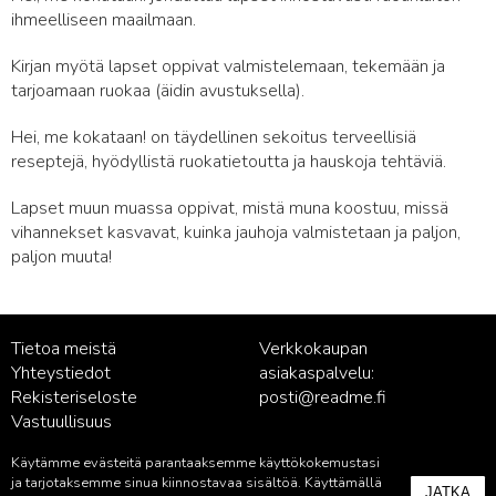
ihmeelliseen maailmaan.
Kirjan myötä lapset oppivat valmistelemaan, tekemään ja
tarjoamaan ruokaa (äidin avustuksella).
Hei, me kokataan! on täydellinen sekoitus terveellisiä
reseptejä, hyödyllistä ruokatietoutta ja hauskoja tehtäviä.
Lapset muun muassa oppivat, mistä muna koostuu, missä
vihannekset kasvavat, kuinka jauhoja valmistetaan ja paljon,
paljon muuta!
Tietoa meistä
Verkkokaupan
Yhteystiedot
asiakaspalvelu:
Rekisteriseloste
posti@readme.fi
Vastuullisuus
Käytämme evästeitä parantaaksemme käyttökokemustasi
Kustantamon asiakaspalvelu:
ja tarjotaksemme sinua kiinnostavaa sisältöä. Käyttämällä
JATKA