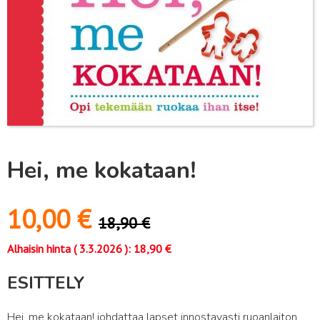
Hei, me kokataan!
10,00
€
18,90
€
Alhaisin hinta (
3.3.2026
):
18,90
€
ESITTELY
Hei, me kokataan! johdattaa lapset innostavasti ruoanlaiton