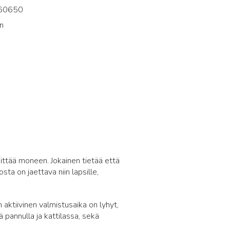
60650
n
5
riittää moneen. Jokainen tietää että
sta on jaettava niin lapsille,
n aktiivinen valmistusaika on lyhyt,
ä pannulla ja kattilassa, sekä