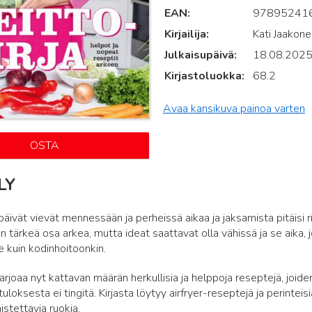
EAN
97895241
Kirjailija
Kati Jaakone
Julkaisupäivä
18.08.202
Kirjastoluokka
68.2
Avaa kansikuva painoa varten
OSTA
LY
ipäivät vievät mennessään ja perheissä aikaa ja jaksamista pitäisi 
 tärkeä osa arkea, mutta ideat saattavat olla vähissä ja se aika, jo
e kuin kodinhoitoonkin.
tarjoaa nyt kattavan määrän herkullisia ja helppoja reseptejä, joide
loksesta ei tingitä. Kirjasta löytyy airfryer-reseptejä ja perinteisi
istettavia ruokia.