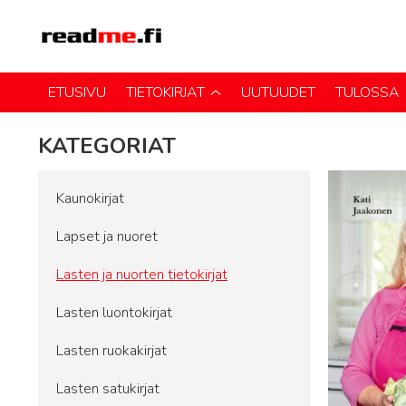
ETUSIVU
TIETOKIRJAT
UUTUUDET
TULOSSA
KATEGORIAT
Kaunokirjat
Lapset ja nuoret
Lasten ja nuorten tietokirjat
Lasten luontokirjat
Lasten ruokakirjat
Lasten satukirjat