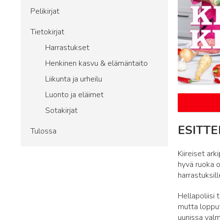
Pelikirjat
Tietokirjat
Harrastukset
Henkinen kasvu & elämäntaito
Liikunta ja urheilu
Luonto ja eläimet
Sotakirjat
ESITTE
Tulossa
Kiireiset ark
hyvä ruoka on
harrastuksill
Hellapoliisi 
mutta lopputu
uunissa valm