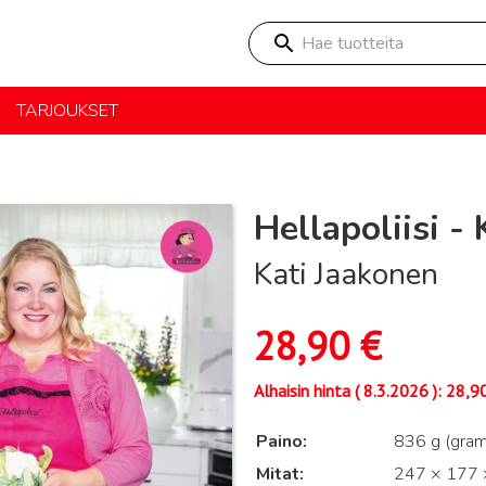
Hae tuotteita
TARJOUKSET
Hellapoliisi - 
Kati Jaakonen
28,90
€
Alhaisin hinta (
8.3.2026
):
28,9
Paino
836 g (gra
Mitat
247 × 177 ×