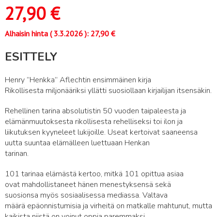
27,90
€
Alhaisin hinta (
3.3.2026
):
27,90
€
ESITTELY
Henry ”Henkka” Aflechtin ensimmäinen kirja
Rikollisesta miljonääriksi yllätti suosiollaan kirjailijan itsensäkin.
Rehellinen tarina absolutistin 50 vuoden taipaleesta ja
elämänmuutoksesta rikollisesta rehelliseksi toi ilon ja
liikutuksen kyyneleet lukijoille. Useat kertoivat saaneensa
uutta suuntaa elämälleen luettuaan Henkan
tarinan.
101 tarinaa elämästä kertoo, mitkä 101 opittua asiaa
ovat mahdollistaneet hänen menestyksensä sekä
suosionsa myös sosiaalisessa mediassa. Valtava
määrä epäonnistumisia ja virheitä on matkalle mahtunut, mutta
kaikista niistä on voinut oppia paremmaksi.