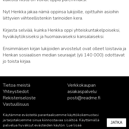
Nyt Henkka jakaa nämä oppinsa lukijoille, opittuihin asioihin
liittyvien viihteellistenkin tarinoiden kera.
Kirjasta selviää, kuinka Henkka oppi yhteiskuntakelpoiseksi,
hyväkäytöksiseksi ja huomaavaiseksi kansalaiseksi.
Ensimmäisen kirjan lukijoiden arvostelut ovat olleet loistavia ja
Henkan sosiaalisen median seuraajat (yli 140 000) odottavat
jo toista kirjaa.
Tietoa meistä
Verkkokaupan
Yhteystiedot
asiakaspalvelu:
Rekisteriseloste
posti@readme.fi
Vastuullisuus
Käytämme evästeitä parantaaksemme käyttökokemustasi
Kustantamon asiakaspalvelu:
ja tarjotaksemme sinua kiinnostavaa sisältöä. Käyttämällä
JATKA
palvelu@readme.fi
palvelua hyväksyt evästeiden käytön. Lue lisää