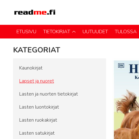
ETUSIVU
TIETOKIRJAT
UUTUUDET
TULOSSA
KATEGORIAT
Kaunokirjat
Lapset ja nuoret
Lasten ja nuorten tietokirjat
Lasten luontokirjat
Lasten ruokakirjat
Lasten satukirjat