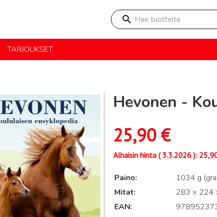
Hae tuotteita
TARJOUKSET
Hevonen - Kou
25,90
€
Alhaisin hinta (
3.3.2026
):
25,9
Paino
1034 g (gr
Mitat
283 × 224 ×
EAN
97895237