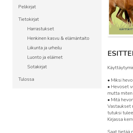
Pelikirjat
Tietokirjat
Harrastukset
Henkinen kasvu & elämäntaito
Liikunta ja urheilu
ESITTE
Luonto ja eläimet
Sotakirjat
Käyttäytymi
Tulossa
• Miksi hevo
• Hevoset vo
mutta miten
• Mitä hevon
Vastaukset n
tutuksi tule
Kirjassa kerr
Saat tietää 