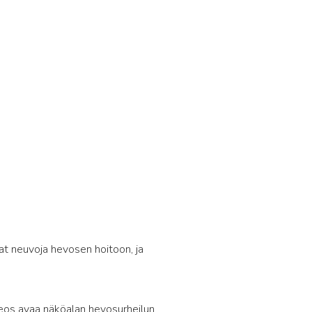
2
aat neuvoja hevosen hoitoon, ja
teos avaa näköalan hevosurheilun