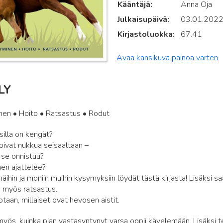
Kääntäjä
Anna Oja
Julkaisupäivä
03.01.202
Kirjastoluokka
67.41
Avaa kansikuva painoa varten
LY
nen • Hoito • Ratsastus • Rodut
silla on kengät?
ivat nukkua seisaaltaan –
 se onnistuu?
en ajattelee?
äihin ja moniin muihin kysymyksiin löydät tästä kirjasta! Lisäksi s
e myös ratsastus.
otaan, millaiset ovat hevosen aistit.
myös, kuinka pian vastasyntynyt varsa oppii kävelemään. Lisäksi 