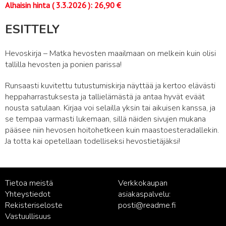
Alhaisin hinta (
3.3.2026
):
26,90
€
ESITTELY
Hevoskirja – Matka hevosten maailmaan on melkein kuin olisi
tallilla hevosten ja ponien parissa!
Runsaasti kuvitettu tutustumiskirja näyttää ja kertoo elävästi
heppaharrastuksesta ja tallielämästä ja antaa hyvät eväät
nousta satulaan. Kirjaa voi selailla yksin tai aikuisen kanssa, ja
se tempaa varmasti lukemaan, sillä näiden sivujen mukana
pääsee niin hevosen hoitohetkeen kuin maastoesteradallekin.
Ja totta kai opetellaan todelliseksi hevostietäjäksi!
Tietoa meistä
Verkkokaupan
Yhteystiedot
asiakaspalvelu:
Rekisteriseloste
posti@readme.fi
Vastuullisuus