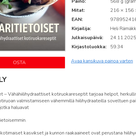
Paino
568 g (gra
Mitat
216 × 156 ×
EAN
97895241
Kirjailija
Heli Rämäk
Julkaisupäivä
24.11.202
Kirjastoluokka
59.34
Avaa kansikuva painoa varten
OSTA
LY
set – Vähähiilihydraattiset kotiruokareseptit tarjoaa helpot, herkull
iruoan valmistamiseen vähemmillä hiilihydraateilla soveltuen pa
, jotka haluavat
itietoisemmin.
otimaiset kasvikset ja kunnon raakaaineet ovat perustana hiilihyd