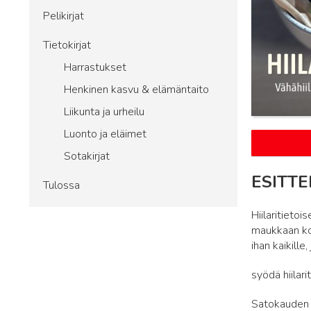
Pelikirjat
Tietokirjat
Harrastukset
Henkinen kasvu & elämäntaito
Liikunta ja urheilu
Luonto ja eläimet
Sotakirjat
ESITTE
Tulossa
Hiilaritietoi
maukkaan kot
ihan kaikille
syödä hiilar
Satokauden k