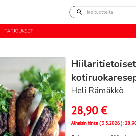
Hae tuotteita
TARJOUKSET
Hiilaritietoise
kotiruokaresep
Heli Rämäkkö
28,90
€
Alhaisin hinta (
3.3.2026
):
28,9