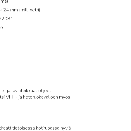
mma)
 24 mm (millimetri)
62081
kö
5
iset ja ravinteikkaat ohjeet
itsi VHH- ja ketoruokavalioon myös
raattitietoisessa kotiruoassa hyviä