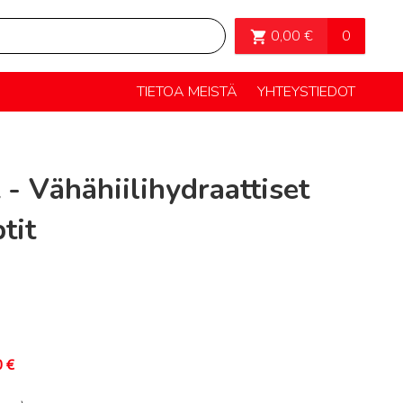
OSTOSKORI>
0
0,00
€
TIETOA MEISTÄ
YHTEYSTIEDOT
t - Vähähiilihydraattiset
tit
0
€