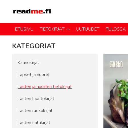
ETUSIVU
TIETOKIRJAT
UUTUUDET
TULOSSA
KATEGORIAT
Kaunokirjat
Lapset ja nuoret
Lasten ja nuorten tietokirjat
Lasten luontokirjat
Lasten ruokakirjat
Lasten satukirjat