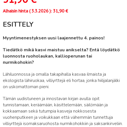
Alhaisin hinta (
3.3.2026
):
31,90
€
ESITTELY
Myyntimenestyksen uusi laajennettu 4. painos!
Tiedätkö mikä kasvi maistuu anikselta? Entä löydätkö
luonnosta ruoholaukan, kallioperunan tai
nurmikohokin?
Lähiluonnossa ja omalla takapihalla kasvaa ilmaista ja
ekologista lähiruokaa, villiyrttejä eli hortaa, jonka hiilijalanjälki
on uskomattoman pieni.
Tämän uudistuneen ja innostavan kirjan avulla opit
tunnistamaan, keräämään, käsittelemään, säilömään ja
kokkaamaan sekä tutumpia kasveja nokkosesta
vuohenputkeen ja voikukkaan että vähemmän tunnettuja
villiyrttejä isomaksaruohosta nurmikohokkiin ja saksankirveliin.