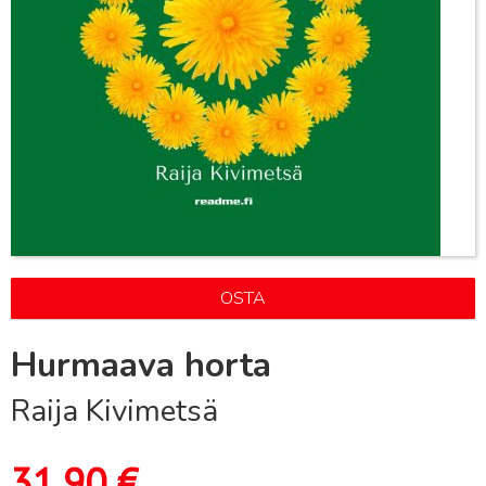
OSTA
Hurmaava horta
Raija Kivimetsä
31,90
€