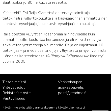
Saat lisäksi yli 80 herkullista reseptiä.
Kirjan tekijä FM Raija Kivimetsä on terveystoimittaja,
tietokirjailija, villiyrttikouluttaja ja kasvilääkinnän ammattilainen,
luontoyhteysohjaaja ja luontoyhteysohjaajien kouluttaja.
Raija opettaa villiyrttien ilosanomaa niin noviiseille kuin
ammattilaisille, kouluttaa hortaneuvojia eli villiyrttineuvojia
sekä vetää yrttimatkoja Välimerelle. Raija on kirjoittanut 10
tietokirjaa – ja myös useita kirjoja villiyrteistä ja hyvinvoinnista.
Hänen esikoisteoksensa
Villiinny villivihanneksiin
ilmestyi
vuonna 2005.
Tietoa meistä
Verkkokaupan
Yhteystiedot
asiakaspalvelu:
Rekisteriseloste
posti@readme.fi
Vastuullisuus
Käytämme evästeitä parantaaksemme käyttökokemustasi