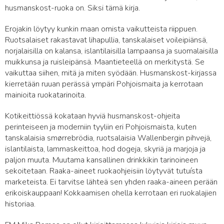
husmanskost-ruoka on. Siksi tämä kirja.
Erojakin löytyy kunkin maan omista vaikutteista riippuen.
Ruotsalaiset rakastavat lihapullia, tanskalaiset voileipiänsä,
norjalaisilla on kalansa, islantilaisilla lampaansa ja suomalaisilla
muikkunsa ja ruisleipänsä. Maantieteellä on merkitystä. Se
vaikuttaa siihen, mitä ja miten syödään. Husmanskost-kirjassa
kierretään ruuan perässä ympäri Pohjoismaita ja kerrotaan
mainioita ruokatarinoita.
Kotikeittiössä kokataan hyviä husmanskost-ohjeita
perinteiseen ja moderniin tyyliin eri Pohjoismaista, kuten
tanskalaisia smørrebrödia, ruotsalaisia Wallenbergin pihvejä,
islantilaista, lammaskeittoa, hod dogeja, skyriä ja marjoja ja
paljon muuta. Muutama kansallinen drinkkikin tarinoineen
sekoitetaan. Raaka-aineet ruokaohjeisiin löytyvät tutuísta
marketeista. Ei tarvitse lähteä sen yhden raaka-aineen perään
erikoiskauppaan! Kokkaamisen ohella kerrotaan eri ruokalajien
historiaa.