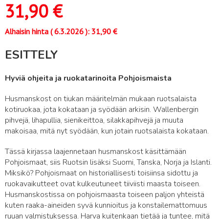
31,90
€
Alhaisin hinta (
6.3.2026
):
31,90
€
ESITTELY
Hyviä ohjeita ja ruokatarinoita Pohjoismaista
Husmanskost on tiukan määritelmän mukaan ruotsalaista
kotiruokaa, jota kokataan ja syödään arkisin. Wallenbergin
pihvejä, lihapullia, sienikeittoa, silakkapihvejä ja muuta
makoisaa, mitä nyt syödään, kun jotain ruotsalaista kokataan.
Tässä kirjassa laajennetaan husmanskost käsittämään
Pohjoismaat, siis Ruotsin lisäksi Suomi, Tanska, Norja ja Islanti.
Miksikö? Pohjoismaat on historiallisesti toisiinsa sidottu ja
ruokavaikutteet ovat kulkeutuneet tiiviisti maasta toiseen.
Husmanskostissa on pohjoismaasta toiseen paljon yhteistä
kuten raaka-aineiden syvä kunnioitus ja konstailemattomuus
ruuan valmistuksessa. Harva kuitenkaan tietää ja tuntee, mitä