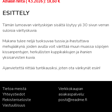
Alhaisin hinta (
4.3.2026
):
18,60
€
ESITTELY
Tämän lumoavan värityskirjan sisältä löytyy yli 30 sivun verran
suloisia värityskuvia.
Mukana tulee neljä tuoksuvaa tussia ja ihastuttava
mehujääkynä, joiden avulla voit värittää muun muassa söpöjen
kissanpentujen, herkullisten kuppikakkujen ja ihanien
yksisarvisten kuvia.
Ajanvietettä riittää tuntikausiksi, joten ota värikynät esiin!
Tietoa meistä
Verkkokaupan
Yhteystiedot
asiakaspalvelu:
Rekisteriseloste
posti@readme.fi
Vastuullisuus