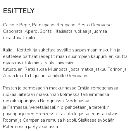
ESITTELY
Cacio e Pepe, Parmigiano-Reggiano, Pesto Genovese,
Caponata, Aperol Spritz… Italiaista ruokaa ja juomaa
rakastavat kaikki.
Italia – Keittokirja sukeltaa syvälle saapasmaan makuihin ja
esittelee parhaat reseptit maan suurimpien kaupunkien kautta
myös ravintoloihin ja raaka-aineisiin
tutustuen. Retki alkaa Milanosta, josta matka jatkuu Torinon ja
Alban kautta Ligurian rannikolle Genovaan.
Pastan ja parmesaanin maakunnassa Emilia-romaganassa
ruokaa laitetaan maakunnan kolmessa tärkeimmässä
ruokakaupungissa Bolognassa, Modenassa
ja Parmassa. Venetsiassakin piipahdetaan ja tietenkin
pavunpurijoiden Firenzessä. Laziota kirjassa edustaa ylväs
Rooma ja Campaniaa remuisa Napoli. Sisiliassa syödään
Palermossa ja Syrakusassa.