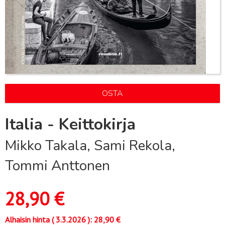
OSTA
Italia - Keittokirja
Mikko Takala, Sami Rekola,
Tommi Anttonen
28,90
€
Alhaisin hinta (
3.3.2026
):
28,90
€