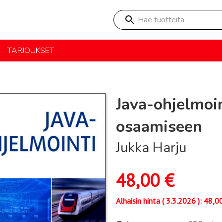
Hae tuotteita
TARJOUKSET
Java-ohjelmoi
osaamiseen
Jukka Harju
48,00
€
Alhaisin hinta (
3.3.2026
):
48,0