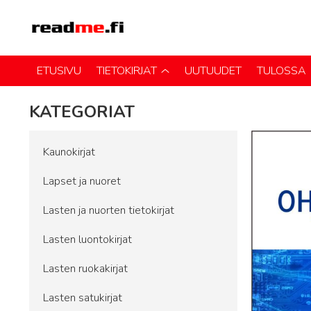
ETUSIVU
TIETOKIRJAT
UUTUUDET
TULOSSA
KATEGORIAT
Kaunokirjat
Lapset ja nuoret
Lasten ja nuorten tietokirjat
Lasten luontokirjat
Lasten ruokakirjat
Lasten satukirjat