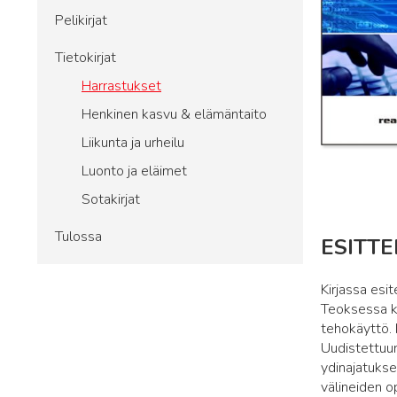
Pelikirjat
Tietokirjat
Harrastukset
Henkinen kasvu & elämäntaito
Liikunta ja urheilu
Luonto ja eläimet
Sotakirjat
Tulossa
ESITTE
Kirjassa esi
Teoksessa kä
tehokäyttö. 
Uudistettuun
ydinajatuks
välineiden o