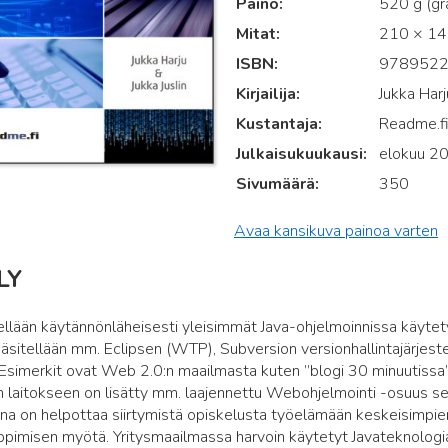
Paino
520 g (g
Mitat
210 × 149
ISBN
978952
Kirjailija
Jukka Harj
Kustantaja
Readme.f
Julkaisukuukausi
elokuu 2
Sivumäärä
350
Avaa kansikuva painoa varten
LY
tellään käytännönläheisesti yleisimmät Java-ohjelmoinnissa käytety
sitellään mm. Eclipsen (WTP), Subversion versionhallintajärjest
Esimerkit ovat Web 2.0:n maailmasta kuten ”blogi 30 minuutissa” 
 laitokseen on lisätty mm. laajennettu Webohjelmointi -osuus se
ena on helpottaa siirtymistä opiskelusta työelämään keskeisimpi
ppimisen myötä. Yritysmaailmassa harvoin käytetyt Javateknologi