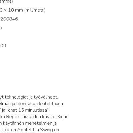
ramma)
 × 18 mm (millimetri)
2200846
u
i
009
t teknologiat ja työvälineet.
elmän ja monitasoarkkitehtuurin
ja ”chat 15 minuutissa”.
kä Regex-lauseiden käyttö. Kirjan
en käytännön menetelmien ja
at kuten Appletit ja Swing on