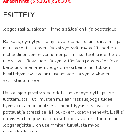
Alhaisin hinta (
3.3.2026
):
26,90
€
ESITTELY
Joogaa raskausaikaan – Ihme sisälläsi on kirja odottajalle.
Raskaus, synnytys ja äitiys ovat elämän suuria siirty-miä ja
muutoskohtia. Lapsen lisäksi syntyvät myös äiti, perhe ja
mahdollinen toinen vanhempi, ja ihmissuhteet ja identiteetit
uudistuvat. Raskauden ja synnyttämisen prosessi on joka
kerta uusi ja erilainen. Jooga on yksi keino muutoksen
käsittelyyn, hyvinvoinnin lisäämiseen ja synnytykseen
valmistautumiseen.
Raskausjooga vahvistaa odottajan kehoyhteyttä ja itse-
luottamusta. Tutkimusten mukaan raskausjooga tukee
hyvinvointia monipuolisesti: monet fyysiset vaivat hel-
pottavat ja stressi sekä kipukokemukset vähenevät. Lisäksi
erityisesti hengitysharjoitukset opettavat ren-toutumaan.
Joogaharjoittelu on useimmiten turvallista myös
riskiraskauksissa.