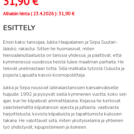
31,90
€
Alhaisin hinta (
23.4.2026
):
31,90
€
ESITTELY
Ensin kaksi tanssijaa, Jukka Haapalainen ja Sirpa Suutari-
Jääskö, rakastui. Sitten he huomasivat, miten
hienoa/ainutlaatuista on tanssia yhdessä, ja päättivät, että
kymmenessä vuodessa heistä tulee maailman parhaita. He
tekivät unelmastaan totta. Sillä matkalla tytöstä Oulusta ja
pojasta Lapualta kasvoi kosmopoliitteja.
Jukka ja Sirpa nousivat latinalaistanssien kansainväliselle
huipulle 1992 ja pysyivät siellä kymmenen vuotta, koko sen
ajan, kun he kilpailivat ammattilaisina. Kirjassa he kertovat
säästelemättä kilpatanssin arjesta ja juhlasta, vaativasta
harjoittelusta, kovista kilpailuista ja tapahtumista kulissien
takana. He valottavat siitä, miten yksityiselämä ja yhteinen
työ yhdistyvät, kipupisteineen ja iloineen.