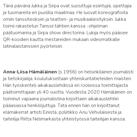
Tänä päivänä Jukka ja Sirpa ovat suosittuja esiintyjiä, opettajia
ja tuomareita eri puolilla maailmaa. He luovat koreografioita
omiin tanssiteoksiin ja teatteri- ja musikaaliesityksiin. Jukka
toimii rakastetun Tanssii tähtien kanssa -ohjelman
päätuomarina ja Sirpa show directorina. Lukija myös pääsee
QR-koodien kautta mestareiden mukaan videomatkalle
latinalaistanssien pyörteisiin.
Anna-Liisa Hämäläinen
(s.1956) on helsinkiläinen journalisti
ja tietokirjailija, koulutukseltaan yhteiskuntatieteiden maisteri.
Hän työskenteli aikakauslehdissä eri rooleissa toimittajasta
päätoimittajaan yli 40 vuotta. Vuodesta 2020 Hämäläinen on
toiminut vapaana journalistina kirjoittaen aikakauslehtiin
pääasiassa henkilöjuttuja. Tätä ennen hän on kirjoittanut
elämäkerrat artisti Einistä, poliitikko Anu Vehviläisestä ja
taiteilija Riitta Nelimarkasta yhteistyössä taiteilijan kanssa.