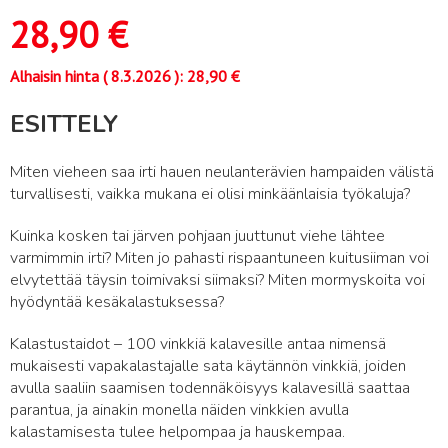
28,90
€
Alhaisin hinta (
8.3.2026
):
28,90
€
ESITTELY
Miten vieheen saa irti hauen neulanterävien hampaiden välistä
turvallisesti, vaikka mukana ei olisi minkäänlaisia työkaluja?
Kuinka kosken tai järven pohjaan juuttunut viehe lähtee
varmimmin irti? Miten jo pahasti rispaantuneen kuitusiiman voi
elvytettää täysin toimivaksi siimaksi? Miten mormyskoita voi
hyödyntää kesäkalastuksessa?
Kalastustaidot – 100 vinkkiä kalavesille antaa nimensä
mukaisesti vapakalastajalle sata käytännön vinkkiä, joiden
avulla saaliin saamisen todennäköisyys kalavesillä saattaa
parantua, ja ainakin monella näiden vinkkien avulla
kalastamisesta tulee helpompaa ja hauskempaa.