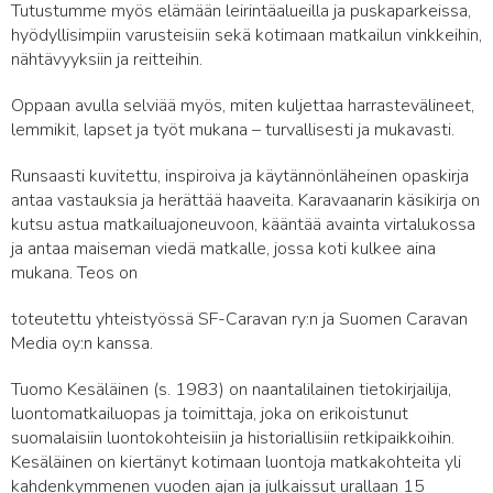
Tutustumme myös elämään leirintäalueilla ja puskaparkeissa,
hyödyllisimpiin varusteisiin sekä kotimaan matkailun vinkkeihin,
nähtävyyksiin ja reitteihin.
Oppaan avulla selviää myös, miten kuljettaa harrastevälineet,
lemmikit, lapset ja työt mukana – turvallisesti ja mukavasti.
Runsaasti kuvitettu, inspiroiva ja käytännönläheinen opaskirja
antaa vastauksia ja herättää haaveita. Karavaanarin käsikirja on
kutsu astua matkailuajoneuvoon, kääntää avainta virtalukossa
ja antaa maiseman viedä matkalle, jossa koti kulkee aina
mukana. Teos on
toteutettu yhteistyössä SF-Caravan ry:n ja Suomen Caravan
Media oy:n kanssa.
Tuomo Kesäläinen (s. 1983) on naantalilainen tietokirjailija,
luontomatkailuopas ja toimittaja, joka on erikoistunut
suomalaisiin luontokohteisiin ja historiallisiin retkipaikkoihin.
Kesäläinen on kiertänyt kotimaan luontoja matkakohteita yli
kahdenkymmenen vuoden ajan ja julkaissut urallaan 15