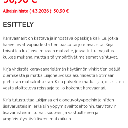
Alhaisin hinta (
4.3.2026
):
30,90
€
ESITTELY
Karavaanarit on kattava ja innostava opaskirja kaikille, jotka
haaveilevat vapaudesta tien päällä tai jo elävät sitä. Kirja
toivottaa lukijansa mukaan matkalle, jossa tuttu majoitus
kulkee mukana, mutta sitä ympäröivät maisemat vaihtuvat.
Kirja yhdistää karavaanarielämän käytännön vinkit tien päällä
olemisesta ja matkailuajoneuvossa asumisesta kotimaan
parhaisiin matkakohteisiin. Kirja palvelee matkailijaa, olit sitten
vasta aloitteleva reissaaja tai jo kokenut karavaanari.
Kirja tutustuttaa lukijansa eri ajoneuvotyyppeihin ja niiden
lisävarusteisiin, erilaisiin yöpymisvaihtoehtoihin, tarvittaviin
lisävarusteisiin, turvallisuuteen ja vastuulliseen ja
ympäristöystävälliseen matkailuun.