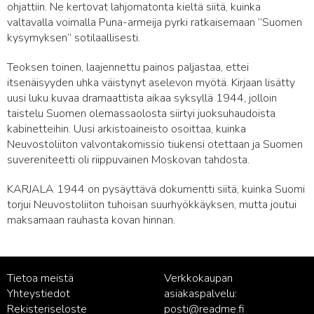
ohjattiin. Ne kertovat lahjomatonta kieltä siitä, kuinka
valtavalla voimalla Puna-armeija pyrki ratkaisemaan ”Suomen
kysymyksen” sotilaallisesti.
Teoksen toinen, laajennettu painos paljastaa, ettei
itsenäisyyden uhka väistynyt aselevon myötä. Kirjaan lisätty
uusi luku kuvaa dramaattista aikaa syksyllä 1944, jolloin
taistelu Suomen olemassaolosta siirtyi juoksuhaudoista
kabinetteihin. Uusi arkistoaineisto osoittaa, kuinka
Neuvostoliiton valvontakomissio tiukensi otettaan ja Suomen
suvereniteetti oli riippuvainen Moskovan tahdosta.
KARJALA 1944 on pysäyttävä dokumentti siitä, kuinka Suomi
torjui Neuvostoliiton tuhoisan suurhyökkäyksen, mutta joutui
maksamaan rauhasta kovan hinnan.
Tietoa meistä
Verkkokaupan
Yhteystiedot
asiakaspalvelu:
Rekisteriseloste
posti@readme.fi