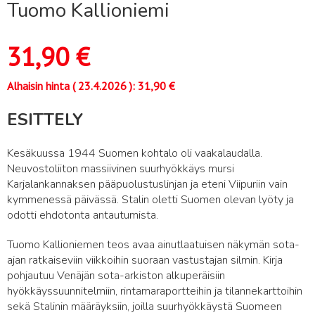
Tuomo Kallioniemi
31,90
€
Alhaisin hinta (
23.4.2026
):
31,90
€
ESITTELY
Kesäkuussa 1944 Suomen kohtalo oli vaakalaudalla.
Neuvostoliiton massiivinen suurhyökkäys mursi
Karjalankannaksen pääpuolustuslinjan ja eteni Viipuriin vain
kymmenessä päivässä. Stalin oletti Suomen olevan lyöty ja
odotti ehdotonta antautumista.
Tuomo Kallioniemen teos avaa ainutlaatuisen näkymän sota-
ajan ratkaiseviin viikkoihin suoraan vastustajan silmin. Kirja
pohjautuu Venäjän sota-arkiston alkuperäisiin
hyökkäyssuunnitelmiin, rintamaraportteihin ja tilannekarttoihin
sekä Stalinin määräyksiin, joilla suurhyökkäystä Suomeen