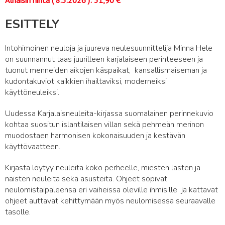
Alhaisin hinta (
8.3.2026
):
31,90
€
ESITTELY
Intohimoinen neuloja ja juureva neulesuunnittelija Minna Hele
on suunnannut taas juurilleen karjalaiseen perinteeseen ja
tuonut menneiden aikojen käspaikat, kansallismaiseman ja
kudontakuviot kaikkien ihailtaviksi, moderneiksi
käyttöneuleiksi.
Uudessa Karjalaisneuleita-kirjassa suomalainen perinnekuvio
kohtaa suositun islantilaisen villan sekä pehmeän merinon
muodostaen harmonisen kokonaisuuden ja kestävän
käyttövaatteen.
Kirjasta löytyy neuleita koko perheelle, miesten lasten ja
naisten neuleita sekä asusteita. Ohjeet sopivat
neulomistaipaleensa eri vaiheissa oleville ihmisille ja kattavat
ohjeet auttavat kehittymään myös neulomisessa seuraavalle
tasolle.