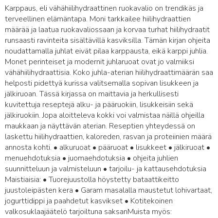
Karppaus, eli vähähiilihydraattinen ruokavalio on trendikäs ja
terveellinen elämäntapa. Moni tarkkailee hiilihydraattien
määrää ja laatua ruokavaliossaan ja korvaa turhat hiilihydraatit
runsaasti ravinteita sisältävillä kasviksilla. Tämän kirjan ohjeita
noudattamalla juhlat eivät pilaa karppausta, eikä karppi juhlia.
Monet perinteiset ja modernit juhlaruoat ovat jo valmiiksi
vähähiilihydraattisia. Koko juhla-aterian hiilihydraattimäärän saa
helposti pidettyä kurissa valitsemalla sopivan lisukkeen ja
jälkiruoan. Tässä kirjassa on maittavia ja herkullisesti
kuvitettuja reseptejä alku- ja pääruokiin, lisukkeisiin sekä
jälkiruokiin. Jopa aloitteleva kokki voi valmistaa näillä ohjeilla
maukkaan ja näyttävän aterian. Reseptien yhteydessä on
laskettu hiilihydraattien, kaloreden, rasvan ja proteiinien määrä
annosta kohti. • alkuruoat • pääruoat • lisukkeet • jälkiruoat •
menuehdotuksia • juomaehdotuksia • ohjeita juhlien
suunnitteluun ja valmisteluun • tarjoilu- ja kattausehdotuksia
Maistiaisia: • Tuorejuustolla höystetty bataattikeitto
juustoleipästen kera • Garam masalalla maustetut lohivartaat,
jogurttidippi ja paahdetut kasvikset • Kotitekoinen
valkosuklaajäätelö tarjoiltuna saksanMuista myös: