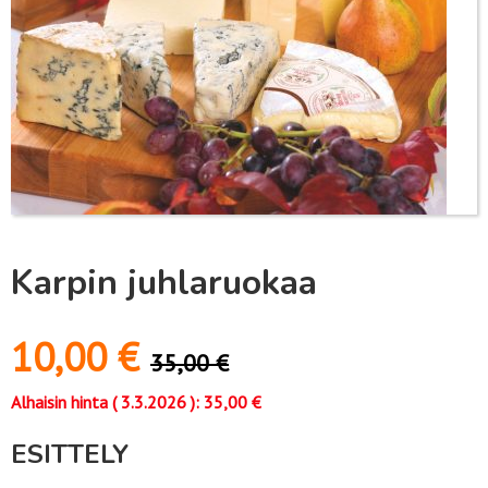
Karpin juhlaruokaa
10,00
€
35,00
€
Alhaisin hinta (
3.3.2026
):
35,00
€
ESITTELY