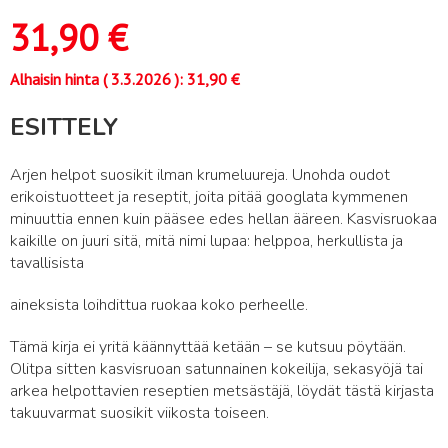
31,90
€
Alhaisin hinta (
3.3.2026
):
31,90
€
ESITTELY
Arjen helpot suosikit ilman krumeluureja. Unohda oudot
erikoistuotteet ja reseptit, joita pitää googlata kymmenen
minuuttia ennen kuin pääsee edes hellan ääreen. Kasvisruokaa
kaikille on juuri sitä, mitä nimi lupaa: helppoa, herkullista ja
tavallisista
aineksista loihdittua ruokaa koko perheelle.
Tämä kirja ei yritä käännyttää ketään – se kutsuu pöytään.
Olitpa sitten kasvisruoan satunnainen kokeilija, sekasyöjä tai
arkea helpottavien reseptien metsästäjä, löydät tästä kirjasta
takuuvarmat suosikit viikosta toiseen.