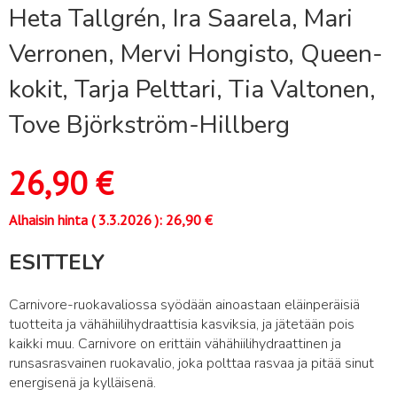
Heta Tallgrén, Ira Saarela, Mari
Verronen, Mervi Hongisto, Queen-
kokit, Tarja Pelttari, Tia Valtonen,
Tove Björkström-Hillberg
26,90
€
Alhaisin hinta (
3.3.2026
):
26,90
€
ESITTELY
Carnivore-ruokavaliossa syödään ainoastaan eläinperäisiä
tuotteita ja vähähiilihydraattisia kasviksia, ja jätetään pois
kaikki muu. Carnivore on erittäin vähähiilihydraattinen ja
runsasrasvainen ruokavalio, joka polttaa rasvaa ja pitää sinut
energisenä ja kylläisenä.