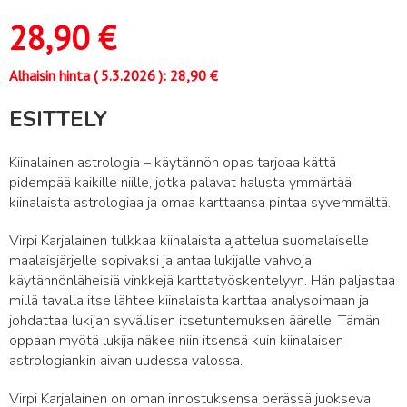
28,90
€
Alhaisin hinta (
5.3.2026
):
28,90
€
ESITTELY
Kiinalainen astrologia – käytännön opas tarjoaa kättä
pidempää kaikille niille, jotka palavat halusta ymmärtää
kiinalaista astrologiaa ja omaa karttaansa pintaa syvemmältä.
Virpi Karjalainen tulkkaa kiinalaista ajattelua suomalaiselle
maalaisjärjelle sopivaksi ja antaa lukijalle vahvoja
käytännönläheisiä vinkkejä karttatyöskentelyyn. Hän paljastaa
millä tavalla itse lähtee kiinalaista karttaa analysoimaan ja
johdattaa lukijan syvällisen itsetuntemuksen äärelle. Tämän
oppaan myötä lukija näkee niin itsensä kuin kiinalaisen
astrologiankin aivan uudessa valossa.
Virpi Karjalainen on oman innostuksensa perässä juokseva