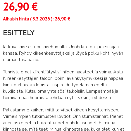
26,90
€
Alhaisin hinta (
3.3.2026
):
26,90
€
ESITTELY
Jatkuva kiire ei lopu kiirehtimällä. Unohda kilpa-juoksu ajan
kanssa. Ryhdy kiireenkesyttäjäksi ja löydä polku kohti hyvän
elämän tasapainoa.
Tunnista omat kiirehtijätyylisi, niiden haasteet ja voima. Astu
Kiireenkesyttäjien taloon, poimi avainkysymyksesi ja nappaa
kiinni parhaista ideoista. Inspiroidu työelämän edellä
kulkijoista. Kutsu oma yhteisösi talkoisiin. Lempeämpää ja
toimivampaa huomista tehdään nyt – yksin ja yhdessä.
Paljastamme kaiken, mitä tarvitset kiireen kesyttämiseen.
Viimeisimpien tutkimusten löydöt. Onnistumistarinat. Pienet
arjen askeleet ja huikeat uudet mahdollisuudet. Ei minua
kiinnosta se, mitä teet. Minua kiinnostaa se, kuka olet, kun et