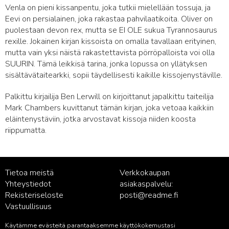
Venla on pieni kissanpentu, joka tutkii mielellään tossuja, ja
Eevi on persialainen, joka rakastaa pahvilaatikoita. Oliver on
puolestaan devon rex, mutta se EI OLE sukua Tyrannosaurus
rexille. Jokainen kirjan kissoista on omalla tavallaan erityinen,
mutta vain yksi näistä rakastettavista pörröpalloista voi olla
SUURIN. Tämä leikkisä tarina, jonka lopussa on yllätyksen
sisältävätaitearkki, sopii täydellisesti kaikille kissojenystäville.
Palkittu kirjailija Ben Lerwill on kirjoittanut japalkittu taiteilija
Mark Chambers kuvittanut tämän kirjan, joka vetoaa kaikkiin
eläintenystäviin, jotka arvostavat kissoja niiden koosta
riippumatta.
Tietoa meistä
Verkkokaupan
Yhteystiedot
asiakaspalvelu:
Rekisteriseloste
posti@readme.fi
Vastuullisuus
Käytämme evästeitä parantaaksemme käyttökokemustasi