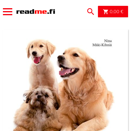
OSTOSK
0,00
€