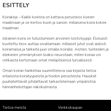
ESITTELY
Koirakirja – Kaikki koirista on kattava perusteos koirien
maailmaan ja se kertoo kuvin ja sanoin, millaisena koira kokee
maailman.
Jokainen koira on tutustumisen arvoinen loistotyyppi. Eloisasti
kuvitettu teos auttaa oivaltamaan, millaiset jutut ovat aidosti
koiramaisia ja tärkeitä juuri omalle koiralle. Aistien, tunteiden ja
elekielen ymmärryksen lisäksi neuvotaan, miten koiraa voi
rohkaista kertomaan omat mielipiteensä turvallisesti.
Oman koiran hankintaa suunnitteleva saa kirjasta tietoa
erilaisista koiratyypeistä ja hoidon perusteista. Hauskat
puuhatehtävät johdattavat tarkastelemaan ympäristöä
hännänheiluttajan näkökulmasta.
Tietoa meistä
Verkkokaupan