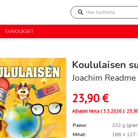
Hae tuotteita
TARJOUKSET
Koululaisen su
Joachim Readme
23,90
€
Alhaisin hinta (
3.3.2026
):
23,9
Paino
332 g (gra
Mitat
188 × 127 ×