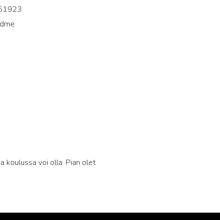
61923
adme
6
a koulussa voi olla. Pian olet