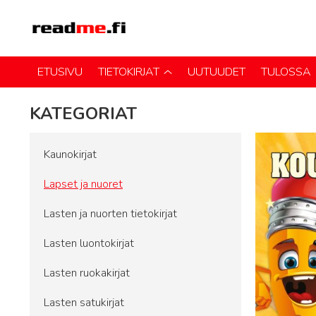
ETUSIVU
TIETOKIRJAT
UUTUUDET
TULOSSA
KATEGORIAT
Kaunokirjat
Lapset ja nuoret
Lasten ja nuorten tietokirjat
Lasten luontokirjat
Lasten ruokakirjat
Lasten satukirjat