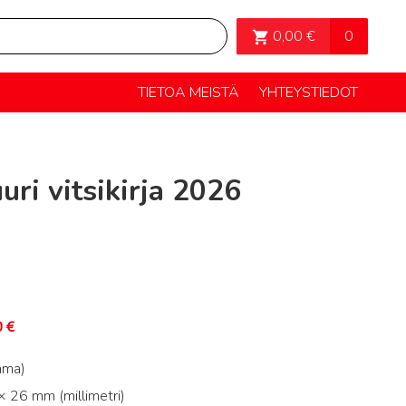
OSTOSKORI>
0
0,00
€
TIETOA MEISTÄ
YHTEYSTIEDOT
uri vitsikirja 2026
0
€
mma)
 26 mm (millimetri)