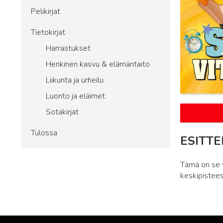
Pelikirjat
Tietokirjat
Harrastukset
Henkinen kasvu & elämäntaito
Liikunta ja urheilu
Luonto ja eläimet
Sotakirjat
Tulossa
ESITTE
Tämä on se vi
keskipisteess