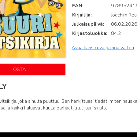
EAN
97895241
Kirjailija
Joachim Re
Julkaisupäivä
06.02.202
Kirjastoluokka
84.2
Avaa kansikuva painoa varten
OSTA
LY
tsikirja, joka sinulta puuttuu. Sen hankittuasi tiedät, miten hauska
ä ja kaikki haluavat kuulla parhaat jutut juuri sinulta.