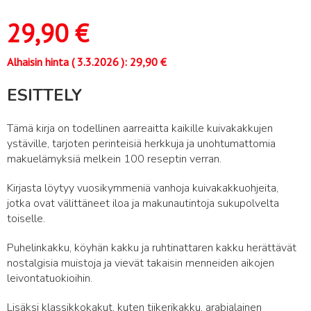
29,90
€
Alhaisin hinta (
3.3.2026
):
29,90
€
ESITTELY
Tämä kirja on todellinen aarreaitta kaikille kuivakakkujen
ystäville, tarjoten perinteisiä herkkuja ja unohtumattomia
makuelämyksiä melkein 100 reseptin verran.
Kirjasta löytyy vuosikymmeniä vanhoja kuivakakkuohjeita,
jotka ovat välittäneet iloa ja makunautintoja sukupolvelta
toiselle.
Puhelinkakku, köyhän kakku ja ruhtinattaren kakku herättävät
nostalgisia muistoja ja vievät takaisin menneiden aikojen
leivontatuokioihin.
Lisäksi klassikkokakut, kuten tiikerikakku, arabialainen