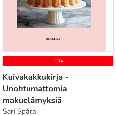
OSTA
Kuivakakkukirja -
Unohtumattomia
makuelämyksiä
Sari Spåra