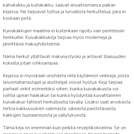
kahvikakku ja kultakakku, saavat ansaitsemansa paikan
kirjassa. Ne tarjoavat tuttua ja turvallista herkuttelua, joka ei
koskaan petä.
Kuivakakkujen maailma ei kuitenkaan rajoitu vain perinteisiin
herkkuihin. Kuivakakkukirja tarjoaa myös moderneja ja
jännittäviä makuyhdistelmiä.
Nämä herkut yllättävät makunystyräsi ja antavat tilaisuuden
kokeilla jotain rohkeampaa.
Kirjassa ei myöskään unohdeta niitä käytännön vinkkejä, joista
leivontaharrastajat ja aloittelijat voivat hyötyä. Kirja tarjoaa
parhaat vinkit esimerkiksi siihen, kuinka kuivakakuista voi
loihtia upean hääkakun tai kuinka hyödyntää kuivahtaneen
kuivakakun tähteet herkullisella tavalla. Lisäksi saat arvokasta
tietoa kakkuvuokien valinnasta, oikeasta paistotavasta,
kakkujen tuunaamisesta ja säilytyksestä.
Tämä kirja on enemmän kuin pelkkä reseptikokoelma. Se on