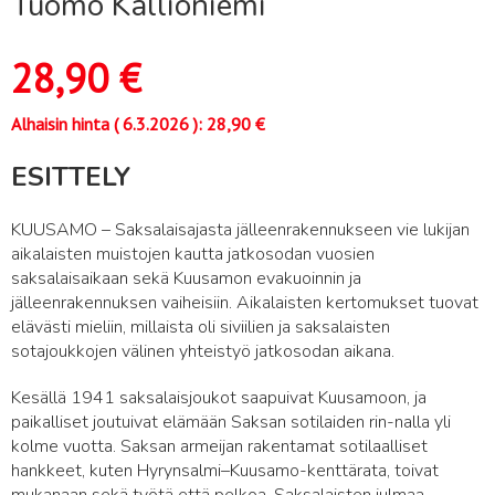
Tuomo Kallioniemi
28,90
€
Alhaisin hinta (
6.3.2026
):
28,90
€
ESITTELY
KUUSAMO – Saksalaisajasta jälleenrakennukseen vie lukijan
aikalaisten muistojen kautta jatkosodan vuosien
saksalaisaikaan sekä Kuusamon evakuoinnin ja
jälleenrakennuksen vaiheisiin. Aikalaisten kertomukset tuovat
elävästi mieliin, millaista oli siviilien ja saksalaisten
sotajoukkojen välinen yhteistyö jatkosodan aikana.
Kesällä 1941 saksalaisjoukot saapuivat Kuusamoon, ja
paikalliset joutuivat elämään Saksan sotilaiden rin-nalla yli
kolme vuotta. Saksan armeijan rakentamat sotilaalliset
hankkeet, kuten Hyrynsalmi–Kuusamo-kenttärata, toivat