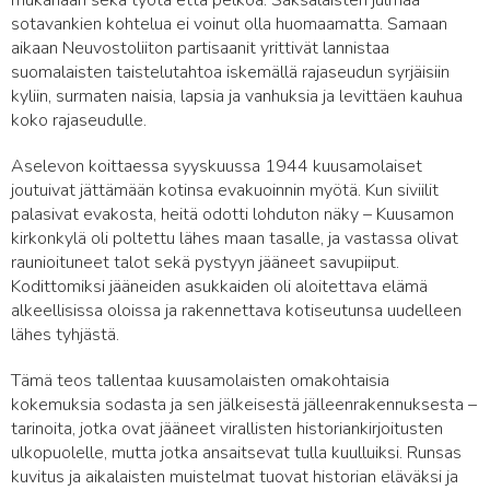
mukanaan sekä työtä että pelkoa. Saksalaisten julmaa
sotavankien kohtelua ei voinut olla huomaamatta. Samaan
aikaan Neuvostoliiton partisaanit yrittivät lannistaa
suomalaisten taistelutahtoa iskemällä rajaseudun syrjäisiin
kyliin, surmaten naisia, lapsia ja vanhuksia ja levittäen kauhua
koko rajaseudulle.
Aselevon koittaessa syyskuussa 1944 kuusamolaiset
joutuivat jättämään kotinsa evakuoinnin myötä. Kun siviilit
palasivat evakosta, heitä odotti lohduton näky – Kuusamon
kirkonkylä oli poltettu lähes maan tasalle, ja vastassa olivat
raunioituneet talot sekä pystyyn jääneet savupiiput.
Kodittomiksi jääneiden asukkaiden oli aloitettava elämä
alkeellisissa oloissa ja rakennettava kotiseutunsa uudelleen
lähes tyhjästä.
Tämä teos tallentaa kuusamolaisten omakohtaisia
kokemuksia sodasta ja sen jälkeisestä jälleenrakennuksesta –
tarinoita, jotka ovat jääneet virallisten historiankirjoitusten
ulkopuolelle, mutta jotka ansaitsevat tulla kuulluiksi. Runsas
kuvitus ja aikalaisten muistelmat tuovat historian eläväksi ja