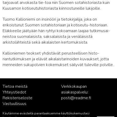
tarjoavat arvokasta tie-toa niin Suomen sotahistoriasta kuin
Kuusamon kotiseutuhistoriasta kiinnostuneille lukijoille.
Tuomo Kallioniemi on insinööri ja tietokirjailija, joka on
erikoistunut Suomen sotahistoriaan ja kotiseutu-historiaan.
Eläkkeelle jäätyään hän ryhtyi kokoamaan laajaa tutkimusai-
neistoa suomalaisista, saksalaisista ja venäläisistä
arkistolähteistä sekä aikalaisten kertomuksista.
Kallioniemen teokset yhdistävät perusteellisen histo-
riantutkimuksen ja elävät aikalaistarinoiden kuvaukset, jotta
menneiden sukupolvien kokemukset säilyvät tuleville polville.
Tietoa meistä
Verkkokaupan
Yhteystiedot
asiakaspalvelu:
Rekisteriseloste
posti@readme.fi
Vastuullisuus
Käytämme evästeitä parantaaksemme käyttökokemustasi