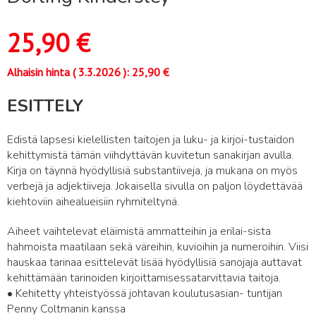
25,90
€
Alhaisin hinta (
3.3.2026
):
25,90
€
ESITTELY
Edistä lapsesi kielellisten taitojen ja luku- ja kirjoi-tustaidon
kehittymistä tämän viihdyttävän kuvitetun sanakirjan avulla.
Kirja on täynnä hyödyllisiä substantiiveja, ja mukana on myös
verbejä ja adjektiiveja. Jokaisella sivulla on paljon löydettävää
kiehtoviin aihealueisiin ryhmiteltynä.
Aiheet vaihtelevat eläimistä ammatteihin ja erilai-sista
hahmoista maatilaan sekä väreihin, kuvioihin ja numeroihin. Viisi
hauskaa tarinaa esittelevät lisää hyödyllisiä sanojaja auttavat
kehittämään tarinoiden kirjoittamisessatarvittavia taitoja.
• Kehitetty yhteistyössä johtavan koulutusasian- tuntijan
Penny Coltmanin kanssa