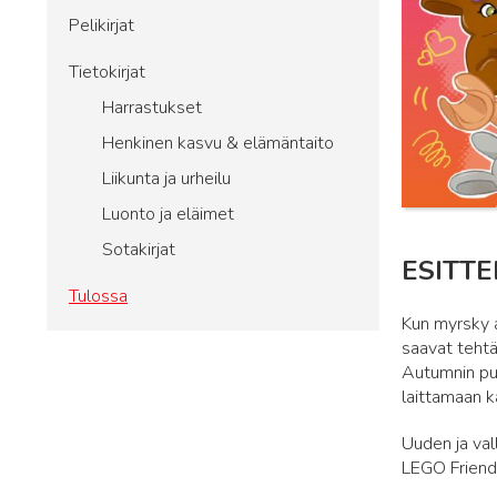
Pelikirjat
Tietokirjat
Harrastukset
Henkinen kasvu & elämäntaito
Liikunta ja urheilu
Luonto ja eläimet
Sotakirjat
ESITTE
Tulossa
Kun myrsky a
saavat tehtä
Autumnin puu
laittamaan k
Uuden ja val
LEGO Friend