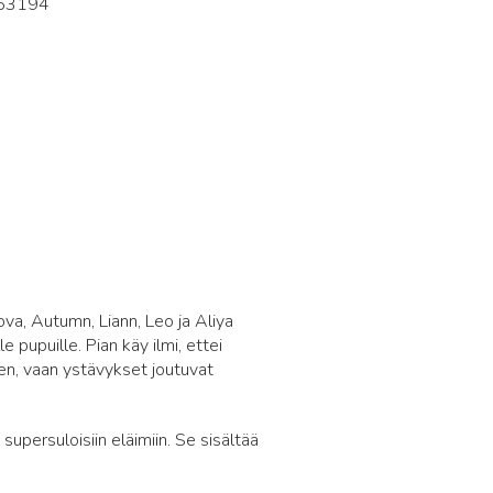
63194
6
va, Autumn, Liann, Leo ja Aliya
 pupuille. Pian käy ilmi, ettei
en, vaan ystävykset joutuvat
upersuloisiin eläimiin. Se sisältää