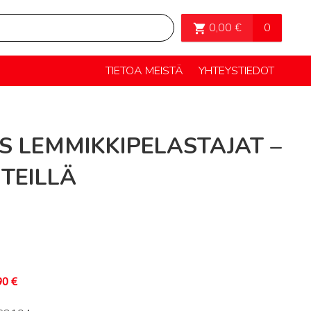
OSTOSKORI>
0
0,00
€
TIETOA MEISTÄ
YHTEYSTIEDOT
S LEMMIKKIPELASTAJAT –
TEILLÄ
90
€