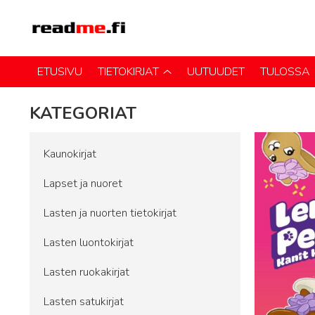
ETUSIVU
TIETOKIRJAT
UUTUUDET
TULOSSA
KATEGORIAT
Kaunokirjat
Lapset ja nuoret
Lasten ja nuorten tietokirjat
Lasten luontokirjat
Lasten ruokakirjat
Lasten satukirjat