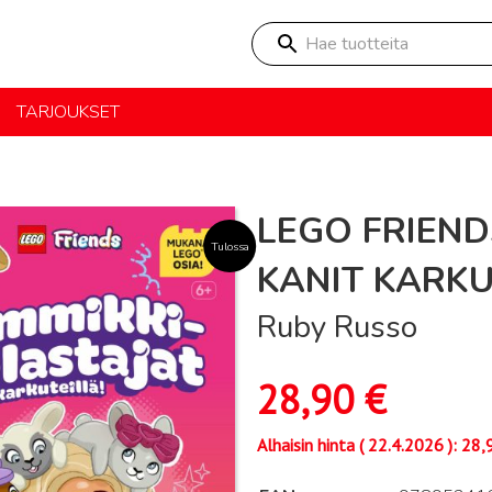
Hae tuotteita
TARJOUKSET
LEGO FRIEND
Tulossa
KANIT KARKU
Ruby Russo
28,90
€
Alhaisin hinta (
22.4.2026
):
28,