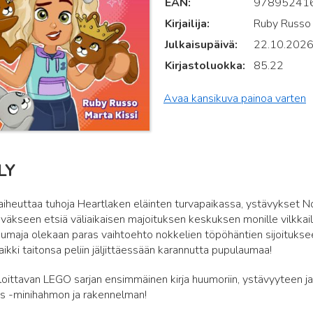
EAN
97895241
Kirjailija
Ruby Russo
Julkaisupäivä
22.10.202
Kirjastoluokka
85.22
Avaa kansikuva painoa varten
LY
iheuttaa tuhoja Heartlaken eläinten turvapaikassa, ystävykset No
väkseen etsiä väliaikaisen majoituksen keskuksen monille vilkkaille
maja olekaan paras vaihtoehto nokkelien töpöhäntien sijoitukse
aikki taitonsa peliin jäljittäessään karannutta pupulaumaa!
loittavan LEGO sarjan ensimmäinen kirja huumoriin, ystävyyteen ja s
s -minihahmon ja rakennelman!