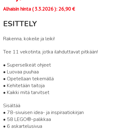
Alhaisin hinta (
3.3.2026
):
26,90
€
ESITTELY
Rakenna, kokeile ja leiki!
Tee 11 vekotinta, jotka ilahduttavat pitkään!
• Superselkeät ohjeet
• Luovaa puuhaa
• Opetellaan tekemällä
• Kehitetään taitoja
• Kaikki mitä tarvitset
Sisältää
• 78-sivuisen idea- ja inspiraatiokirjan
• 58 LEGO®-palikkaa
• 6 askartelusivua