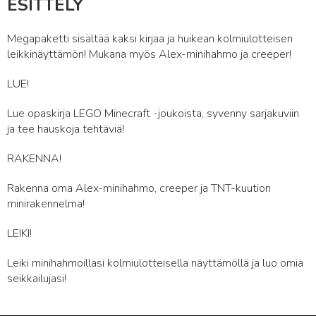
ESITTELY
Megapaketti sisältää kaksi kirjaa ja huikean kolmiulotteisen
leikkinäyttämön! Mukana myös Alex-minihahmo ja creeper!
LUE!
Lue opaskirja LEGO Minecraft -joukoista, syvenny sarjakuviin
ja tee hauskoja tehtäviä!
RAKENNA!
Rakenna oma Alex-minihahmo, creeper ja TNT-kuution
minirakennelma!
LEIKI!
Leiki minihahmoillasi kolmiulotteisella näyttämöllä ja luo omia
seikkailujasi!