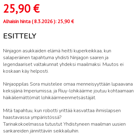
25,90
€
Alhaisin hinta (
8.3.2026
):
25,90
€
ESITTELY
Ninjagon asukkaiden elämä heitti kuperkeikkaa, kun
salaperäinen tapahtuma yhdisti Ninjagon saaren ja
legendaariset valtakunnat yhdeksi maailmaksi. Muutos ei
koskaan käy helposti.
Ninjaoppilas Sora muistelee omaa menneisyyttään lupaavana
keksijänä Imperiumissa, ja Riuy-lohikäärme joutuu kohtaamaan
häikäilemättömät lohikäärmeenmetsästäjät.
Mitä tapahtuu, kun robotti yrittää kasvattaa ihmislapsen
haastavassa ympäristössä?
Tarinakokoelmassa tutustut Yhdistyneen maailman uusien
sankareiden jännittäviin seikkailuihin.