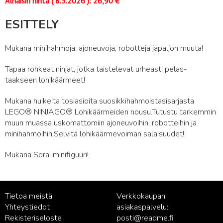
Alhaisin hinta (
8.3.2026
):
26,90
€
ESITTELY
Mukana minihahmoja, ajoneuvoja, robotteja japaljon muuta!
Tapaa rohkeat ninjat, jotka taistelevat urheasti pelas-
taakseen lohikäärmeet!
Mukana huikeita tosiasioita suosikkihahmoistasisarjasta
LEGO® NINJAGO® Lohikäärmeiden nousu.Tutustu tarkemmin
muun muassa uskomattomiin ajoneuvoihin, robotteihin ja
minihahmoihin.Selvitä lohikäärmevoiman salaisuudet!
Mukana Sora-minifiguuri!
Tietoa meistä
Verkkokaupan
Yhteystiedot
asiakaspalvelu:
Rekisteriseloste
posti@readme.fi