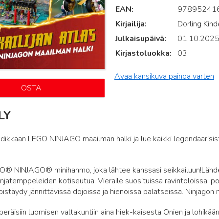
EAN
97895241
Kirjailija
Dorling Kind
Julkaisupäivä
01.10.202
Kirjastoluokka
03
Avaa kansikuva painoa varten
OSTA
LY
ikkaan LEGO NINJAGO maailman halki ja lue kaikki legendaarisista 
® NINJAGO® minihahmo, joka lähtee kanssasi seikkailuun!Lähde k
njatemppeleiden kotiseutua. Vieraile suosituissa ravintoloissa, po
a pistäydy jännittävissä dojoissa ja hienoissa palatseissa. Ninjagon
peräisiin luomisen valtakuntiin aina hiek-kaisesta Onien ja lohikä