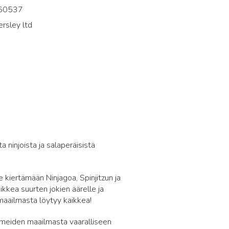
60537
ersley ltd
5
ninjoista ja salaperäisistä
iertämään Ninjagoa, Spinjitzun ja
ikkea suurten jokien äärelle ja
 maailmasta löytyy kaikkea!
ärmeiden maailmasta vaaralliseen