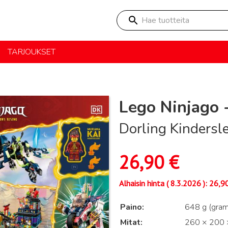
Hae tuotteita
TARJOUKSET
Lego Ninjago -
Dorling Kindersle
26,90
€
Alhaisin hinta (
8.3.2026
):
26,9
Paino
648 g (gra
Mitat
260 × 200 ×