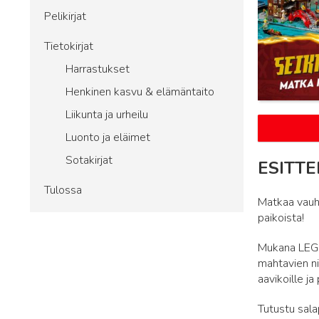
Pelikirjat
Tietokirjat
Harrastukset
Henkinen kasvu & elämäntaito
Liikunta ja urheilu
Luonto ja eläimet
Sotakirjat
ESITTE
Tulossa
Matkaa vauhd
paikoista!
Mukana LEGO
mahtavien ni
aavikoille j
Tutustu sala