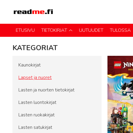
ETUSIVU
TIETOKIRJAT
UUTUUDET
TULOSSA
KATEGORIAT
Kaunokirjat
Lapset ja nuoret
Lasten ja nuorten tietokirjat
Lasten luontokirjat
Lasten ruokakirjat
Lasten satukirjat