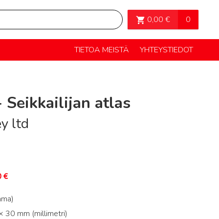
OSTOSKORI>
0
0,00
€
TIETOA MEISTÄ
YHTEYSTIEDOT
 Seikkailijan atlas
y ltd
0
€
mma)
 30 mm (millimetri)