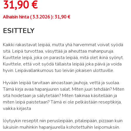
31,90
€
Alhaisin hinta (
3.3.2026
):
31,90
€
ESITTELY
Kaikki rakastavat leipää, mutta yhä harvemmat voivat syödä
sitä. Leipä turvottaa, väsyttää ja aiheuttaa mahanpuruja.
Kuvittele leipä, joka on parasta leipää, mitä olet ikinä syönyt.
Kuvittele, että voit syödä tällaista leipää joka päivä ja voida
hyvin. Leipävallankumous tuo leivän jokaisen ulottuville.
Hyvään leipää tarvitaan ainoastaan jauhoja, vettä ja suolaa.
Tämä kirja avaa hapanjuuren salat. Miten juuri tehdään? Miten
sitä hoidetaan ja säilytetään? Miten taikinaa käsitellään ja
miten leipä paistetaan? Tämä ei ole pelkästään reseptikirja,
vaikka kirjasta
löytyykin reseptit niin perusleipään, pitaleipään, pizzaan kuin
lukuisiin muihinkin hapanjuurella kohotettuihin leipomuksiin.