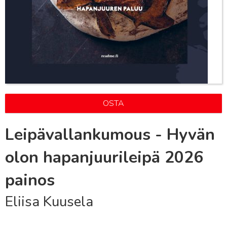
OSTA
Leipävallankumous - Hyvän
olon hapanjuurileipä 2026
painos
Eliisa Kuusela