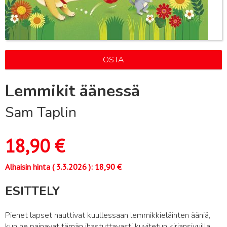
OSTA
Lemmikit äänessä
Sam Taplin
18,90
€
Alhaisin hinta (
3.3.2026
):
18,90
€
ESITTELY
Pienet lapset nauttivat kuullessaan lemmikkieläinten ääniä,
kun he painavat tämän ihastuttavasti kuvitetun kirjansivuilla