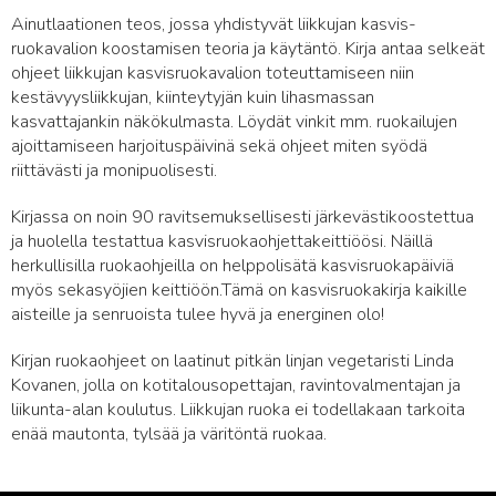
Ainutlaationen teos, jossa yhdistyvät liikkujan kasvis-
ruokavalion koostamisen teoria ja käytäntö. Kirja antaa selkeät
ohjeet liikkujan kasvisruokavalion toteuttamiseen niin
kestävyysliikkujan, kiinteytyjän kuin lihasmassan
kasvattajankin näkökulmasta. Löydät vinkit mm. ruokailujen
ajoittamiseen harjoituspäivinä sekä ohjeet miten syödä
riittävästi ja monipuolisesti.
Kirjassa on noin 90 ravitsemuksellisesti järkevästikoostettua
ja huolella testattua kasvisruokaohjettakeittiöösi. Näillä
herkullisilla ruokaohjeilla on helppolisätä kasvisruokapäiviä
myös sekasyöjien keittiöön.Tämä on kasvisruokakirja kaikille
aisteille ja senruoista tulee hyvä ja energinen olo!
Kirjan ruokaohjeet on laatinut pitkän linjan vegetaristi Linda
Kovanen, jolla on kotitalousopettajan, ravintovalmentajan ja
liikunta-alan koulutus. Liikkujan ruoka ei todellakaan tarkoita
enää mautonta, tylsää ja väritöntä ruokaa.