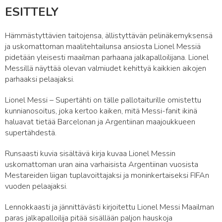
ESITTELY
Hämmästyttävien taitojensa, ällistyttävän pelinäkemyksensä
ja uskomattoman maalitehtailunsa ansiosta Lionel Messiä
pidetään yleisesti maailman parhaana jalkapalloilijana. Lionel
Messillä näyttää olevan valmiudet kehittyä kaikkien aikojen
parhaaksi pelaajaksi.
Lionel Messi – Supertähti on tälle pallotaiturille omistettu
kunnianosoitus, joka kertoo kaiken, mitä Messi-fanit ikinä
haluavat tietää Barcelonan ja Argentiinan maajoukkueen
supertähdestä.
Runsaasti kuvia sisältävä kirja kuvaa Lionel Messin
uskomattoman uran aina varhaisista Argentiinan vuosista
Mestareiden liigan tuplavoittajaksi ja moninkertaiseksi FIFAn
vuoden pelaajaksi.
Lennokkaasti ja jännittävästi kirjoitettu Lionel Messi Maailman
paras jalkapalloilija pitää sisällään paljon hauskoja