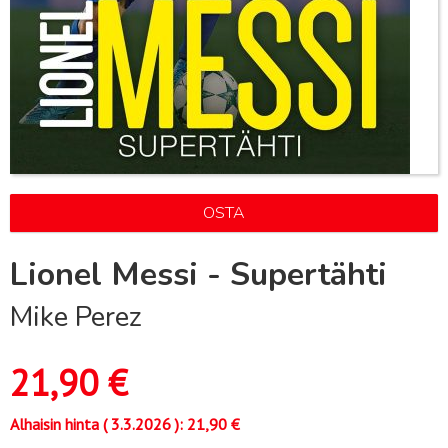
OSTA
Lionel Messi - Supertähti
Mike Perez
21,90
€
Alhaisin hinta (
3.3.2026
):
21,90
€