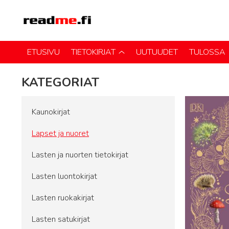
ETUSIVU
TIETOKIRJAT
UUTUUDET
TULOSSA
KATEGORIAT
Kaunokirjat
Lapset ja nuoret
Lasten ja nuorten tietokirjat
Lasten luontokirjat
Lasten ruokakirjat
Lasten satukirjat