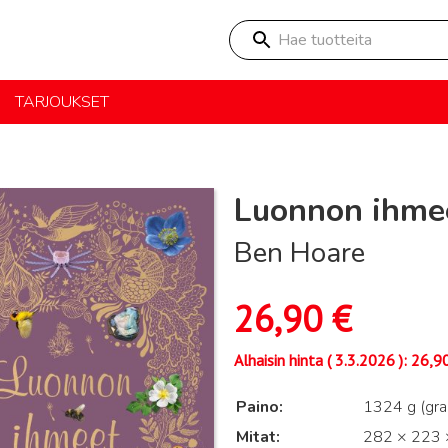
Hae tuotteita
TARJOUKSET
Luonnon ihme
Ben Hoare
26,90
€
Alhaisin hinta (
3.3.2026
):
26,9
Paino
1324 g (gr
Mitat
282 × 223 ×