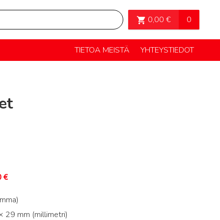
OSTOSKORI>
0
0,00
€
TIETOA MEISTÄ
YHTEYSTIEDOT
et
0
€
amma)
 29 mm (millimetri)