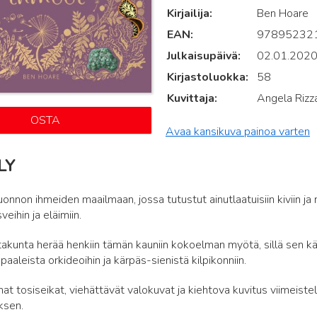
Kirjailija
Ben Hoare
EAN
97895232
Julkaisupäivä
02.01.202
Kirjastoluokka
58
Kuvittaja
Angela Rizza
OSTA
Avaa kansikuva painoa varten
LY
uonnon ihmeiden maailmaan, jossa tutustut ainutlaatuisiin kiviin j
eihin ja eläimiin.
akunta herää henkiin tämän kauniin kokoelman myötä, sillä sen kä
aaleista orkideoihin ja kärpäs-sienistä kilpikonniin.
 tosiseikat, viehättävät valokuvat ja kiehtova kuvitus viimeist
ksen.