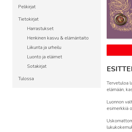
Pelikirjat
Tietokirjat
Harrastukset
Henkinen kasvu & elämäntaito
Liikunta ja urheilu
Luonto ja eläimet
Sotakirjat
ESITTE
Tulossa
Tervetuloa l
elämään, kasv
Luonnon valt
esimerkkiä op
Uskomattomat
lukukokemu