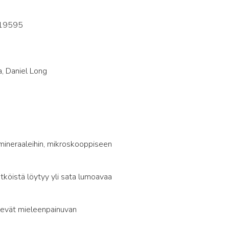
19595
0
, Daniel Long
a mineraaleihin, mikroskooppiseen
tköistä löytyy yli sata lumoavaa
elevät mieleenpainuvan