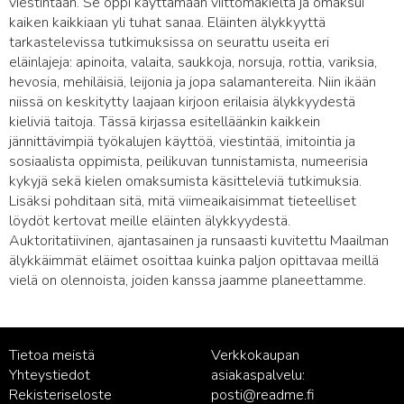
viestintään. Se oppi käyttämään viittomakieltä ja omaksui
kaiken kaikkiaan yli tuhat sanaa. Eläinten älykkyyttä
tarkastelevissa tutkimuksissa on seurattu useita eri
eläinlajeja: apinoita, valaita, saukkoja, norsuja, rottia, variksia,
hevosia, mehiläisiä, leijonia ja jopa salamantereita. Niin ikään
niissä on keskitytty laajaan kirjoon erilaisia älykkyydestä
kieliviä taitoja. Tässä kirjassa esitelläänkin kaikkein
jännittävimpiä työkalujen käyttöä, viestintää, imitointia ja
sosiaalista oppimista, peilikuvan tunnistamista, numeerisia
kykyjä sekä kielen omaksumista käsitteleviä tutkimuksia.
Lisäksi pohditaan sitä, mitä viimeaikaisimmat tieteelliset
löydöt kertovat meille eläinten älykkyydestä.
Auktoritatiivinen, ajantasainen ja runsaasti kuvitettu Maailman
älykkäimmät eläimet osoittaa kuinka paljon opittavaa meillä
vielä on olennoista, joiden kanssa jaamme planeettamme.
Tietoa meistä
Verkkokaupan
Yhteystiedot
asiakaspalvelu:
Rekisteriseloste
posti@readme.fi