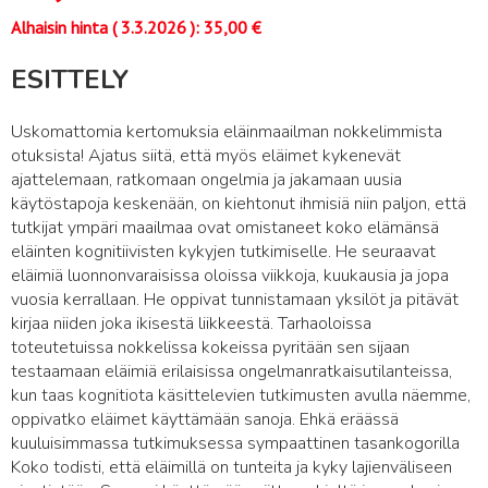
Alhaisin hinta (
3.3.2026
):
35,00
€
ESITTELY
Uskomattomia kertomuksia eläinmaailman nokkelimmista
otuksista! Ajatus siitä, että myös eläimet kykenevät
ajattelemaan, ratkomaan ongelmia ja jakamaan uusia
käytöstapoja keskenään, on kiehtonut ihmisiä niin paljon, että
tutkijat ympäri maailmaa ovat omistaneet koko elämänsä
eläinten kognitiivisten kykyjen tutkimiselle. He seuraavat
eläimiä luonnonvaraisissa oloissa viikkoja, kuukausia ja jopa
vuosia kerrallaan. He oppivat tunnistamaan yksilöt ja pitävät
kirjaa niiden joka ikisestä liikkeestä. Tarhaoloissa
toteutetuissa nokkelissa kokeissa pyritään sen sijaan
testaamaan eläimiä erilaisissa ongelmanratkaisutilanteissa,
kun taas kognitiota käsittelevien tutkimusten avulla näemme,
oppivatko eläimet käyttämään sanoja. Ehkä eräässä
kuuluisimmassa tutkimuksessa sympaattinen tasankogorilla
Koko todisti, että eläimillä on tunteita ja kyky lajienväliseen