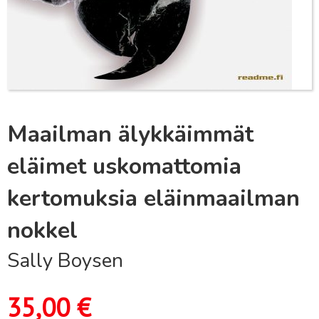
Maailman älykkäimmät
eläimet uskomattomia
kertomuksia eläinmaailman
nokkel
Sally Boysen
35,00
€