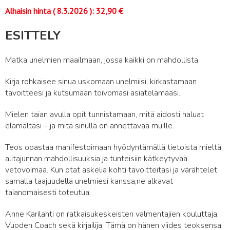
Alhaisin hinta (
8.3.2026
):
32,90
€
ESITTELY
Matka unelmien maailmaan, jossa kaikki on mahdollista.
Kirja rohkaisee sinua uskomaan unelmiisi, kirkastamaan
tavoitteesi ja kutsumaan toivomasi asiatelämääsi.
Mielen taian avulla opit tunnistamaan, mitä aidosti haluat
elämältäsi – ja mitä sinulla on annettavaa muille.
Teos opastaa manifestoimaan hyödyntämällä tietoista mieltä,
alitajunnan mahdollisuuksia ja tunteisiin kätkeytyvää
vetovoimaa. Kun otat askelia kohti tavoitteitasi ja värähtelet
samalla taajuudella unelmiesi kanssa,ne alkavat
taianomaisesti toteutua.
Anne Karilahti on ratkaisukeskeisten valmentajien kouluttaja,
Vuoden Coach sekä kirjailija. Tämä on hänen viides teoksensa.