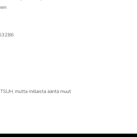
nen
4
63286
TSUH, mutta millaista ääntä muut