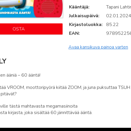
Kääntäjä
Tapani Lahti
Julkaisupäivä
02.01.202
Kirjastoluokka
85.22
OSTA
EAN
97895225
Avaa kansikuva painoa varten
LY
ten ääniä – 60 ääntä!
ttää VROOM, moottoripyörä kiitää ZOOM, ja juna puksuttaa TSUH 
pitävät?
ville tästä mahtavasta megamasiinoita
ta kirjasta, joka sisältää 60 jännittävää ääntä.