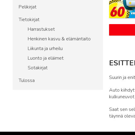
Pelikirjat
Tietokirjat
Harrastukset
Henkinen kasvu & elämäntaito
Liikunta ja urheilu
Luonto ja eläimet
ESITTE
Sotakirjat
Suurin ja eni
Tulossa
Auto kiihdy
kulkuneuvot 
Saat sen sel
täynnä olevas