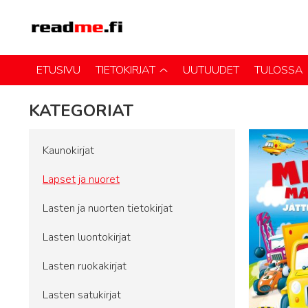
ETUSIVU
TIETOKIRJAT
UUTUUDET
TULOSSA
KATEGORIAT
Kaunokirjat
Lapset ja nuoret
Lasten ja nuorten tietokirjat
Lasten luontokirjat
Lasten ruokakirjat
Lasten satukirjat