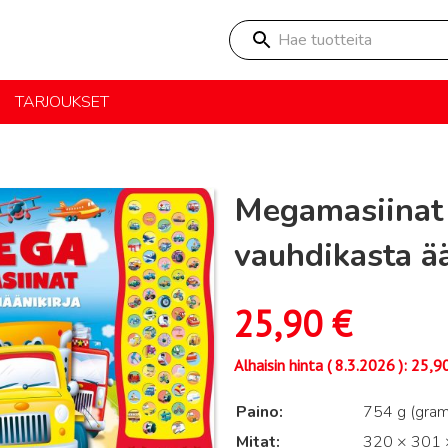
Hae tuotteita
TARJOUKSET
Megamasiinat J
vauhdikasta ä
25,90
€
Alhaisin hinta (
8.3.2026
):
25,9
Paino
754 g (gra
Mitat
320 × 301 ×