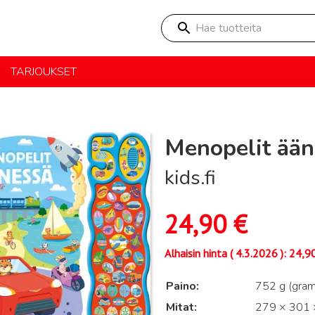
Hae tuotteita
TARJOUKSET
Menopelit ään
kids.fi
24,90
€
Alhaisin hinta (
4.3.2026
):
24,9
Paino
752 g (gra
Mitat
279 × 301 ×