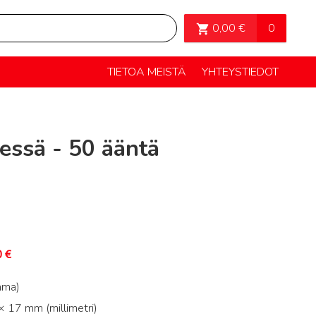
OSTOSKORI>
0
0,00
€
TIETOA MEISTÄ
YHTEYSTIEDOT
essä - 50 ääntä
0
€
mma)
 17 mm (millimetri)