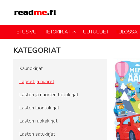
ETUSIVU
TIETOKIRJAT
UUTUUDET
TULOSSA
KATEGORIAT
Kaunokirjat
Lapset ja nuoret
Lasten ja nuorten tietokirjat
Lasten luontokirjat
Lasten ruokakirjat
Lasten satukirjat