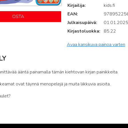
Kirjailija
kids.fi
EAN
97895225
OSTA
Julkaisupäivä
01.01.202
Kirjastoluokka
85.22
Avaa kansikuva painoa varten
LY
nittävää ääntä painamalla tämän kiehtovan kirjan painikkeita.
keamat ovat täynnä menopelejä ja muita liikkuvia asioita.
uulet?