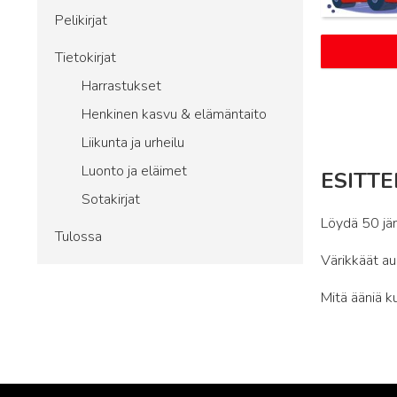
Pelikirjat
Tietokirjat
Harrastukset
Henkinen kasvu & elämäntaito
Liikunta ja urheilu
Luonto ja eläimet
ESITTE
Sotakirjat
Löydä 50 jän
Tulossa
Värikkäät au
Mitä ääniä k